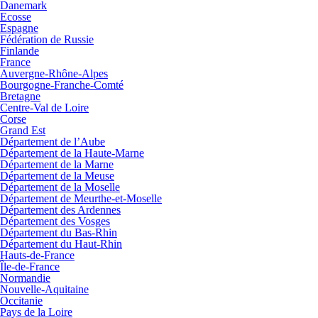
Danemark
Ecosse
Espagne
Fédération de Russie
Finlande
France
Auvergne-Rhône-Alpes
Bourgogne-Franche-Comté
Bretagne
Centre-Val de Loire
Corse
Grand Est
Département de l’Aube
Département de la Haute-Marne
Département de la Marne
Département de la Meuse
Département de la Moselle
Département de Meurthe-et-Moselle
Département des Ardennes
Département des Vosges
Département du Bas-Rhin
Département du Haut-Rhin
Hauts-de-France
Île-de-France
Normandie
Nouvelle-Aquitaine
Occitanie
Pays de la Loire