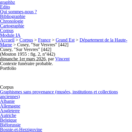
graphbz
Edito
Qui sommes-nous ?
Bibliographie
Chronologie
Cartographie
Corpus
Module IA
Accueil
>
Corpus
>
France
>
Grand Est
>
Département de la Haute-
Marne
>
Cusey, "Sur Vesvres" [442]
Cusey, "Sur Vesvres" [442]
(Mouton 1955 : fig. 2, n°442)
dimanche 1er mars 2026
,
par
Vincent
Contexte funéraire probable.
Portfolio
Corpus
Graphismes sans provenance (musées, institutions et collections
anciennes)
Albanie
Allemagne
Angleterre
Autriche
Belgique
Biélorussie
Bosnie-et-Herzigovine