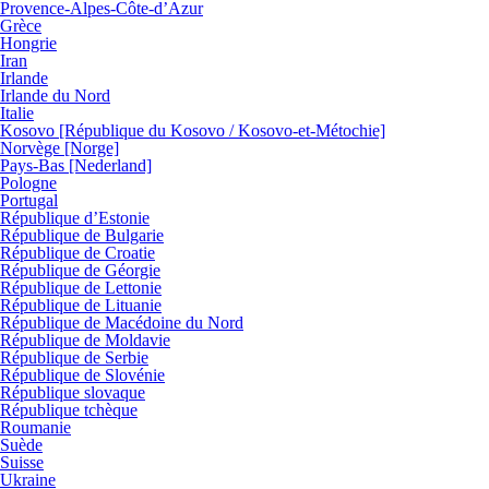
Provence-Alpes-Côte-d’Azur
Grèce
Hongrie
Iran
Irlande
Irlande du Nord
Italie
Kosovo [République du Kosovo / Kosovo-et-Métochie]
Norvège [Norge]
Pays-Bas [Nederland]
Pologne
Portugal
République d’Estonie
République de Bulgarie
République de Croatie
République de Géorgie
République de Lettonie
République de Lituanie
République de Macédoine du Nord
République de Moldavie
République de Serbie
République de Slovénie
République slovaque
République tchèque
Roumanie
Suède
Suisse
Ukraine