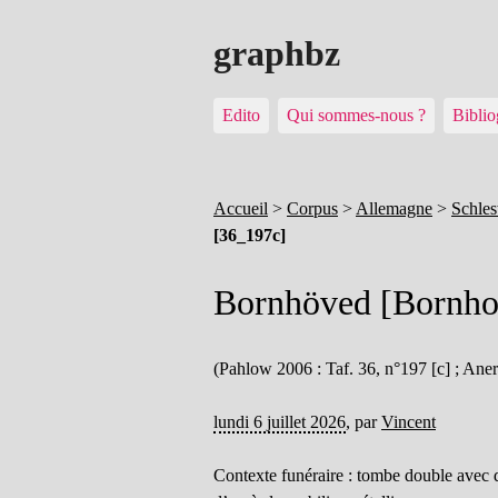
graphbz
Edito
Qui sommes-nous ?
Biblio
Accueil
>
Corpus
>
Allemagne
>
Schles
[36_197c]
Bornhöved [Bornho
(Pahlow 2006 : Taf. 36, n°197 [c] ; Aner 
lundi 6 juillet 2026
,
par
Vincent
Contexte funéraire : tombe double avec 