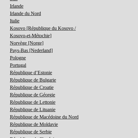
Irlande
Irlande du Nord
Italie
Kosovo [République du Kosovo /
Kosovo-et-Métochie]
Norvège [Norge]
Pays-Bas [Nederland]
Pologne
Portugal
République d’Estonie
République de Bulgarie
République de Croatie
République de Géorgie
République de Lettonie
République de Lituanie
République de Macédoine du Nord
République de Moldavie
République de Serbie