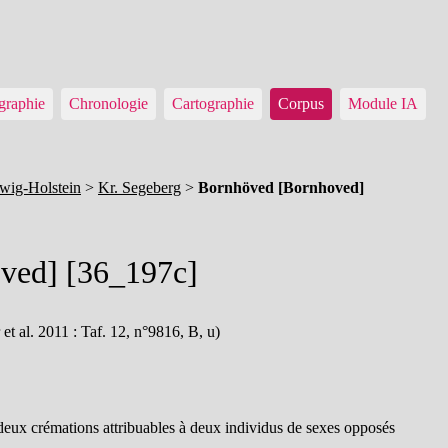
graphie
Chronologie
Cartographie
Corpus
Module IA
wig-Holstein
>
Kr. Segeberg
>
Bornhöved [Bornhoved]
ved] [36_197c]
et al. 2011 : Taf. 12, n°9816, B, u)
deux crémations attribuables à deux individus de sexes opposés