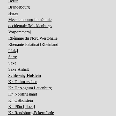
Berlin
Brandebourg
Hesse
Mecklembourg Poméranie
occidentale [Mecklenburg-
Vorpommern]
Rhénanie du Nord Westphalie
Rhénanie-Palatinat [Rheinland-
Pfalz]
Sarre
Saxe
Saxe-Anhalt
Schleswig-Holstein
Kr. Dithmarschen
Kr. Herzogtum Lauenburg
Kr. Nordfriesland
Kr. Ostholstein
Kr. Plön [Ploen]
Kr. Rendsburg-Eckernförde