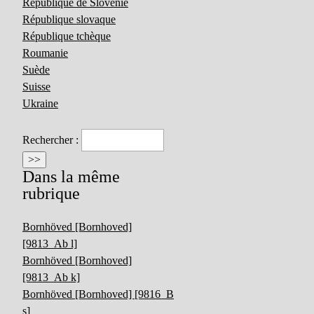
République de Slovénie
République slovaque
République tchèque
Roumanie
Suède
Suisse
Ukraine
Rechercher :
Dans la même
rubrique
Bornhöved [Bornhoved]
[9813_Ab l]
Bornhöved [Bornhoved]
[9813_Ab k]
Bornhöved [Bornhoved] [9816_B
s]