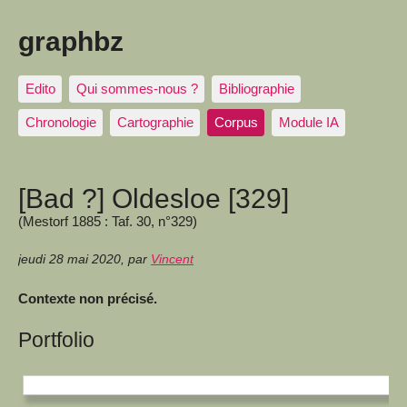
graphbz
Edito
Qui sommes-nous ?
Bibliographie
Chronologie
Cartographie
Corpus
Module IA
[Bad ?] Oldesloe [329]
(Mestorf 1885 : Taf. 30, n°329)
jeudi 28 mai 2020
,
par
Vincent
Contexte non précisé.
Portfolio