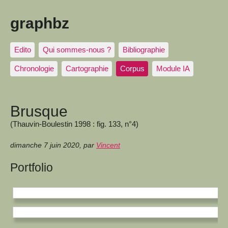
graphbz
Edito
Qui sommes-nous ?
Bibliographie
Chronologie
Cartographie
Corpus
Module IA
Brusque
(Thauvin-Boulestin 1998 : fig. 133, n°4)
dimanche 7 juin 2020
,
par
Vincent
Portfolio