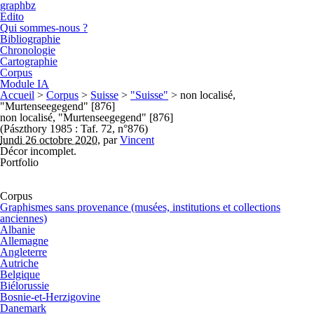
graphbz
Edito
Qui sommes-nous ?
Bibliographie
Chronologie
Cartographie
Corpus
Module IA
Accueil
>
Corpus
>
Suisse
>
"Suisse"
>
non localisé,
"Murtenseegegend" [876]
non localisé, "Murtenseegegend" [876]
(Pászthory 1985 : Taf. 72, n°876)
lundi 26 octobre 2020
,
par
Vincent
Décor incomplet.
Portfolio
Corpus
Graphismes sans provenance (musées, institutions et collections
anciennes)
Albanie
Allemagne
Angleterre
Autriche
Belgique
Biélorussie
Bosnie-et-Herzigovine
Danemark