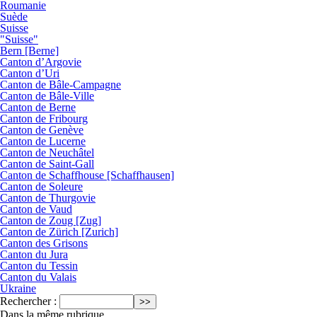
Roumanie
Suède
Suisse
"Suisse"
Bern [Berne]
Canton d’Argovie
Canton d’Uri
Canton de Bâle-Campagne
Canton de Bâle-Ville
Canton de Berne
Canton de Fribourg
Canton de Genève
Canton de Lucerne
Canton de Neuchâtel
Canton de Saint-Gall
Canton de Schaffhouse [Schaffhausen]
Canton de Soleure
Canton de Thurgovie
Canton de Vaud
Canton de Zoug [Zug]
Canton de Zürich [Zurich]
Canton des Grisons
Canton du Jura
Canton du Tessin
Canton du Valais
Ukraine
Rechercher :
Dans la même rubrique