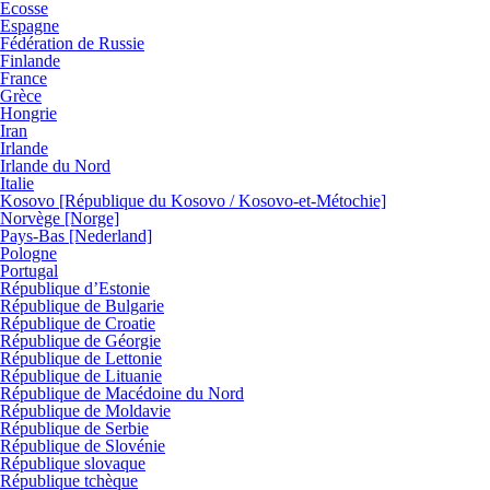
Ecosse
Espagne
Fédération de Russie
Finlande
France
Grèce
Hongrie
Iran
Irlande
Irlande du Nord
Italie
Kosovo [République du Kosovo / Kosovo-et-Métochie]
Norvège [Norge]
Pays-Bas [Nederland]
Pologne
Portugal
République d’Estonie
République de Bulgarie
République de Croatie
République de Géorgie
République de Lettonie
République de Lituanie
République de Macédoine du Nord
République de Moldavie
République de Serbie
République de Slovénie
République slovaque
République tchèque