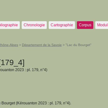
bliographie
Chronologie
Cartographie
Corpus
Modul
Rhône-Alpes
>
Département de la Savoie
>
"Lac du Bourget"
[179_4]
rouanton 2023 : pl. 179, n°4)
Bourget (Kérouanton 2023 : pl. 179, n°4).