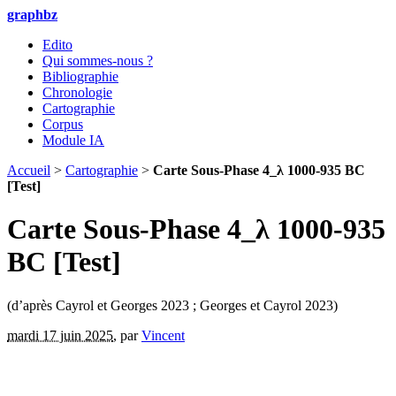
graphbz
Edito
Qui sommes-nous ?
Bibliographie
Chronologie
Cartographie
Corpus
Module IA
Accueil
>
Cartographie
>
Carte Sous-Phase 4_λ 1000-935 BC
[Test]
Carte Sous-Phase 4_λ 1000-935
BC [Test]
(d’après Cayrol et Georges 2023 ; Georges et Cayrol 2023)
mardi 17 juin 2025
,
par
Vincent