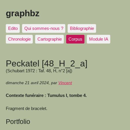
graphbz
Edito
Qui sommes-nous ?
Bibliographie
Chronologie
Cartographie
Corpus
Module IA
Peckatel [48_H_2_a]
(Schubart 1972 : Taf. 48, H, n°2 [a])
dimanche 21 avril 2024
,
par
Vincent
Contexte funéraire : Tumulus I, tombe 4.
Fragment de bracelet.
Portfolio