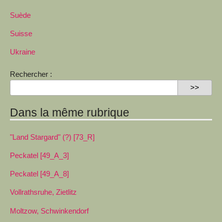
Suède
Suisse
Ukraine
Rechercher :
Dans la même rubrique
"Land Stargard" (?) [73_R]
Peckatel [49_A_3]
Peckatel [49_A_8]
Vollrathsruhe, Zietlitz
Moltzow, Schwinkendorf