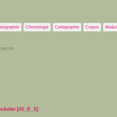
bliographie
Chronologie
Cartographie
Corpus
Modul
>
002-05
ockeler [42_E_3]