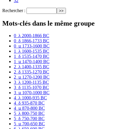
32
Rechercher :
Mots-clés dans le même groupe
0_λ 2000-1866 BC
0_δ 1866-1733 BC
0_µ 1733-1600 BC
1_λ 1600-1535 BC
1_δ 1535-1470 BC
1_µ 1470-1400 BC
2_λ 1400-1335 BC
2_δ 1335-1270 BC
2_µ 1270-1200 BC
3_λ 1200-1135 BC
3_δ 1135-1070 BC
3_µ 1070-1000 BC
4_λ 1000-935 BC
4_δ 935-870 BC
4_µ 870-800 BC
5_λ 800-750 BC
5_δ 750-700 BC
5_µ 700-650 BC
6_λ 650-600 BC