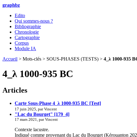
graphbz
Edito
Qui sommes-nous ?
Bibliographie
Chronologie
Cartographie
Corpus
Module IA
Accueil
> Mots-clés > SOUS-PHASES (TESTS) >
4_λ 1000-935 B
4_λ 1000-935 BC
Articles
Carte Sous-Phase 4_λ 1000-935 BC [Test]
17 juin 2025, par Vincent
"Lac du Bourget" [179_4]
17 mars 2021, par Vincent
Contexte lacustre.
Indiqué comme provenant du Lac du Bourget (Kérouanton 2023 