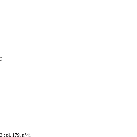
C
: pl. 179, n°4).