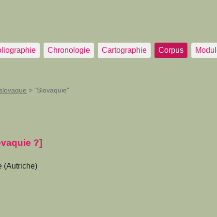
bliographie
Chronologie
Cartographie
Corpus
Modul
slovaque
>
"Slovaquie"
ovaquie ?]
 (Autriche)