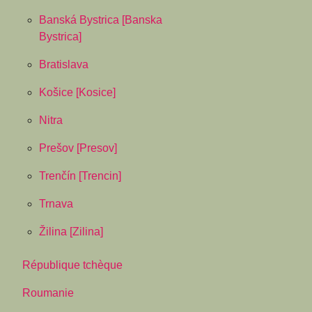
Banská Bystrica [Banska
Bystrica]
Bratislava
Košice [Kosice]
Nitra
Prešov [Presov]
Trenčín [Trencin]
Trnava
Žilina [Zilina]
République tchèque
Roumanie