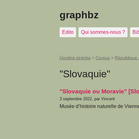
graphbz
Edito
Qui sommes-nous ?
Bi
Úvodná stránka
>
Corpus
>
République 
"Slovaquie"
"Slovaquie ou Moravie" [Sl
3 septembre 2022, par Vincent
Musée d’histoire naturelle de Vienne