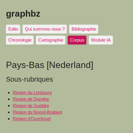
graphbz
Edito
Qui sommes-nous ?
Bibliographie
Chronologie
Cartographie
Corpus
Module IA
Pays-Bas [Nederland]
Sous-rubriques
Région du Limbourg
Région de Drenthe
Région de Gueldre
Région du Noord-Brabant
Région d’Overijssel