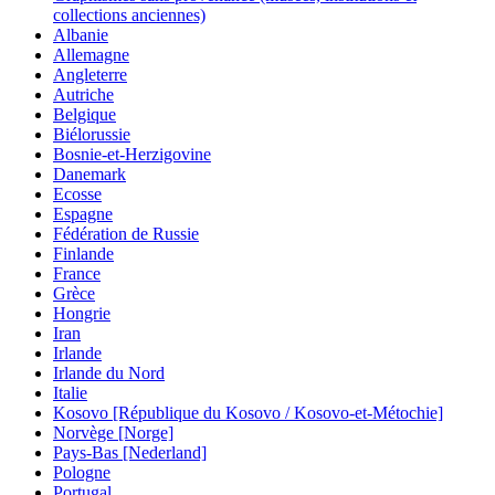
collections anciennes)
Albanie
Allemagne
Angleterre
Autriche
Belgique
Biélorussie
Bosnie-et-Herzigovine
Danemark
Ecosse
Espagne
Fédération de Russie
Finlande
France
Grèce
Hongrie
Iran
Irlande
Irlande du Nord
Italie
Kosovo [République du Kosovo / Kosovo-et-Métochie]
Norvège [Norge]
Pays-Bas [Nederland]
Pologne
Portugal