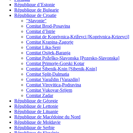
République d’Estonie
République de Bulgarie
République de Croatie
"Slavonie"
Comitat Brod-Posavina
Comitat d’Istrie
Comitat de Koprivnica-Križevci [Koprivnica-Krizevci]
Comitat Krapina-Zagorje
Comitat Lika-Senj
Comitat Osijek-Baranja
Comitat Požeško-Slavonska [Pozesko-Slavonska]
Comitat Primorje-Gorski Kotar
Comitat Šibenik-Knin [Sibenik-Knin]
Comitat Split-Dalmatia
Comitat Varaždin [Varazdin]
Comitat Virovitica-Podravina
Comitat Vukovar-Srijem
Comitat Zadar
République de Géorgie
République de Lettonie
République de Lituanie
République de Macédoine du Nord
République de Moldavie
République de Serbie
République de Slovénie