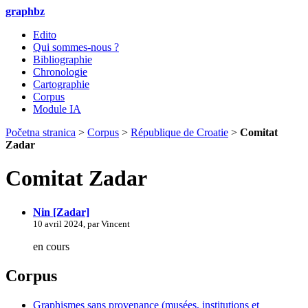
graphbz
Edito
Qui sommes-nous ?
Bibliographie
Chronologie
Cartographie
Corpus
Module IA
Početna stranica
>
Corpus
>
République de Croatie
>
Comitat
Zadar
Comitat Zadar
Nin [Zadar]
10 avril 2024, par Vincent
en cours
Corpus
Graphismes sans provenance (musées, institutions et