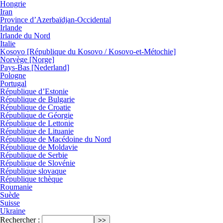
Hongrie
Iran
Province d’Azerbaïdjan-Occidental
Irlande
Irlande du Nord
Italie
Kosovo [République du Kosovo / Kosovo-et-Métochie]
Norvège [Norge]
Pays-Bas [Nederland]
Pologne
Portugal
République d’Estonie
République de Bulgarie
République de Croatie
République de Géorgie
République de Lettonie
République de Lituanie
République de Macédoine du Nord
République de Moldavie
République de Serbie
République de Slovénie
République slovaque
République tchèque
Roumanie
Suède
Suisse
Ukraine
Rechercher :