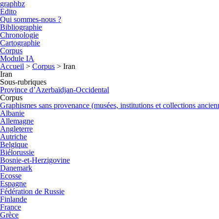
graphbz
Edito
Qui sommes-nous ?
Bibliographie
Chronologie
Cartographie
Corpus
Module IA
Accueil
>
Corpus
>
Iran
Iran
Sous-rubriques
Province d’Azerbaïdjan-Occidental
Corpus
Graphismes sans provenance (musées, institutions et collections ancien
Albanie
Allemagne
Angleterre
Autriche
Belgique
Biélorussie
Bosnie-et-Herzigovine
Danemark
Ecosse
Espagne
Fédération de Russie
Finlande
France
Grèce