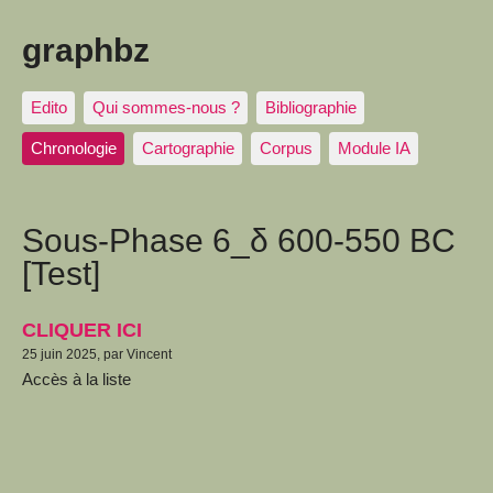
graphbz
Edito
Qui sommes-nous ?
Bibliographie
Chronologie
Cartographie
Corpus
Module IA
Sous-Phase 6_δ 600-550 BC
[Test]
CLIQUER ICI
25 juin 2025, par Vincent
Accès à la liste