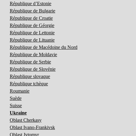
République d’Estonie
République de Bulgarie
République de Croatie
République de Géorgie
République de Lettonie
République de Lituanie
République de Macédoine du Nord
République de Moldavie
République de Serbie
République de Slovénie
République slovaque
République tchèque
Roumanie
Suède
Suisse
Ukraine
Oblast Cherkasy
Oblast Ivano-Frankivsk
Oblast Jytomyr