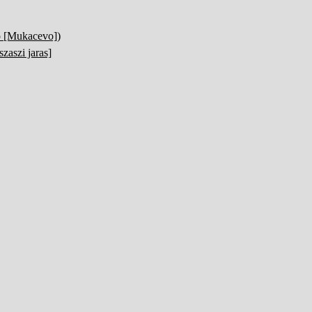
o [Mukacevo])
szaszi jaras]