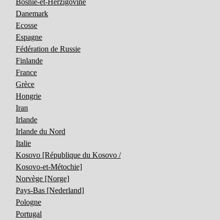
Bosnie-et-Herzigovine
Danemark
Ecosse
Espagne
Fédération de Russie
Finlande
France
Grèce
Hongrie
Iran
Irlande
Irlande du Nord
Italie
Kosovo [République du Kosovo /
Kosovo-et-Métochie]
Norvège [Norge]
Pays-Bas [Nederland]
Pologne
Portugal