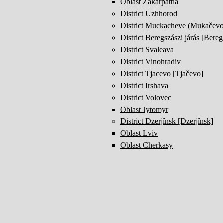
Oblast Zakarpattia
District Uzhhorod
District Muckacheve (Mukačev
District Beregszászi járás [Bereg
District Svaleava
District Vinohradiv
District Tjacevo [Tjačevo]
District Irshava
District Volovec
Oblast Jytomyr
District Dzerjînsk [Dzerjînsk]
Oblast Lviv
Oblast Cherkasy