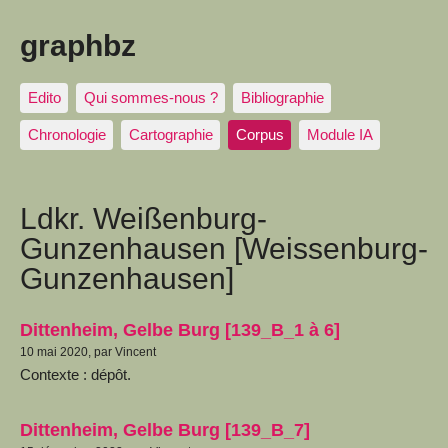
graphbz
Edito
Qui sommes-nous ?
Bibliographie
Chronologie
Cartographie
Corpus
Module IA
Ldkr. Weißenburg-
Gunzenhausen [Weissenburg-
Gunzenhausen]
Dittenheim, Gelbe Burg [139_B_1 à 6]
10 mai 2020, par Vincent
Contexte : dépôt.
Dittenheim, Gelbe Burg [139_B_7]