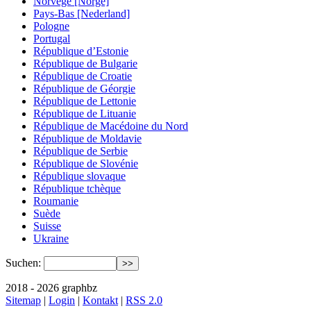
Norvège [Norge]
Pays-Bas [Nederland]
Pologne
Portugal
République d’Estonie
République de Bulgarie
République de Croatie
République de Géorgie
République de Lettonie
République de Lituanie
République de Macédoine du Nord
République de Moldavie
République de Serbie
République de Slovénie
République slovaque
République tchèque
Roumanie
Suède
Suisse
Ukraine
Suchen:
2018 - 2026 graphbz
Sitemap
|
Login
|
Kontakt
|
RSS 2.0