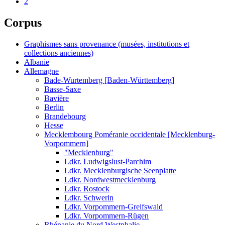
2
Corpus
Graphismes sans provenance (musées, institutions et
collections anciennes)
Albanie
Allemagne
Bade-Wurtemberg [Baden-Württemberg]
Basse-Saxe
Bavière
Berlin
Brandebourg
Hesse
Mecklembourg Poméranie occidentale [Mecklenburg-
Vorpommern]
"Mecklenburg"
Ldkr. Ludwigslust-Parchim
Ldkr. Mecklenburgische Seenplatte
Ldkr. Nordwestmecklenburg
Ldkr. Rostock
Ldkr. Schwerin
Ldkr. Vorpommern-Greifswald
Ldkr. Vorpommern-Rügen
Rhénanie du Nord Westphalie