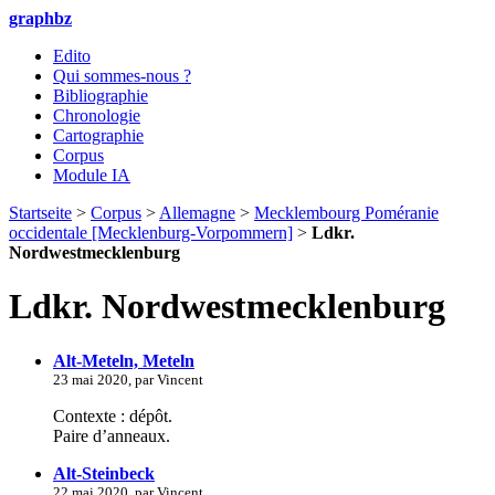
graphbz
Edito
Qui sommes-nous ?
Bibliographie
Chronologie
Cartographie
Corpus
Module IA
Startseite
>
Corpus
>
Allemagne
>
Mecklembourg Poméranie
occidentale [Mecklenburg-Vorpommern]
>
Ldkr.
Nordwestmecklenburg
Ldkr. Nordwestmecklenburg
Alt-Meteln, Meteln
23 mai 2020, par Vincent
Contexte : dépôt.
Paire d’anneaux.
Alt-Steinbeck
22 mai 2020, par Vincent