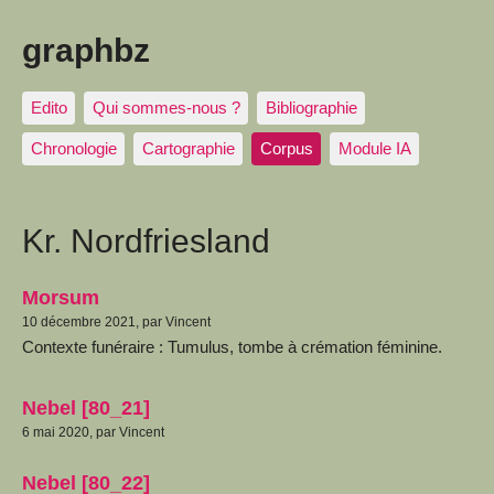
graphbz
Edito
Qui sommes-nous ?
Bibliographie
Chronologie
Cartographie
Corpus
Module IA
Kr. Nordfriesland
Morsum
10 décembre 2021, par Vincent
Contexte funéraire : Tumulus, tombe à crémation féminine.
Nebel [80_21]
6 mai 2020, par Vincent
Nebel [80_22]