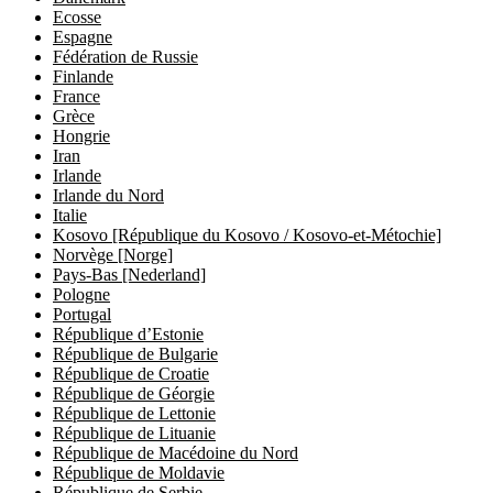
Ecosse
Espagne
Fédération de Russie
Finlande
France
Grèce
Hongrie
Iran
Irlande
Irlande du Nord
Italie
Kosovo [République du Kosovo / Kosovo-et-Métochie]
Norvège [Norge]
Pays-Bas [Nederland]
Pologne
Portugal
République d’Estonie
République de Bulgarie
République de Croatie
République de Géorgie
République de Lettonie
République de Lituanie
République de Macédoine du Nord
République de Moldavie
République de Serbie