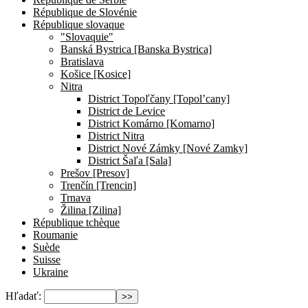
République de Slovénie
République slovaque
"Slovaquie"
Banská Bystrica [Banska Bystrica]
Bratislava
Košice [Kosice]
Nitra
District Topoľčany [Topol’cany]
District de Levice
District Komárno [Komarno]
District Nitra
District Nové Zámky [Nové Zamky]
District Šaľa [Sala]
Prešov [Presov]
Trenčín [Trencin]
Trnava
Žilina [Zilina]
République tchèque
Roumanie
Suède
Suisse
Ukraine
Hľadať: