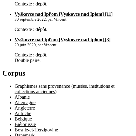
Contexte : dépôt.
Vyškovce nad Ipľom [Vyskovce nad Iplom] [11]
30 septembre 2022, par Vincent
Contexte : dépôt.
Vyškovce nad Ipľom [Vyskovce nad Iplom] [3]
20 juin 2020, par Vincent
Contexte : dépôt.
Double paire.
Corpus
Graphismes sans provenance (musées, institutions et
collections anciennes)
Albanie
Allemagne
Angleterre
Autriche
Belgique
Biélorussie
Bosnie-et-Herzigovine
Danemark