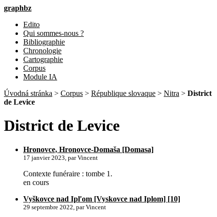
graphbz
Edito
Qui sommes-nous ?
Bibliographie
Chronologie
Cartographie
Corpus
Module IA
Úvodná stránka
>
Corpus
>
République slovaque
>
Nitra
>
District
de Levice
District de Levice
Hronovce, Hronovce-Domaša [Domasa]
17 janvier 2023, par Vincent
Contexte funéraire : tombe 1.
en cours
Vyškovce nad Ipľom [Vyskovce nad Iplom] [10]
29 septembre 2022, par Vincent