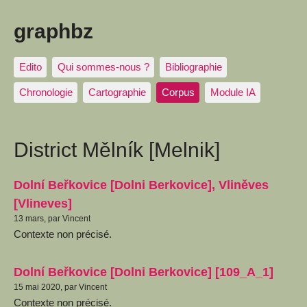
graphbz
Edito
Qui sommes-nous ?
Bibliographie
Chronologie
Cartographie
Corpus
Module IA
District Mělník [Melnik]
Dolní Beřkovice [Dolni Berkovice], Vliněves
[Vlineves]
13 mars, par Vincent
Contexte non précisé.
Dolní Beřkovice [Dolni Berkovice] [109_A_1]
15 mai 2020, par Vincent
Contexte non précisé.