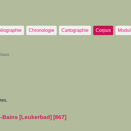
bliographie
Chronologie
Cartographie
Corpus
Modul
alais
res.
-Bains [Leukerbad] [867]