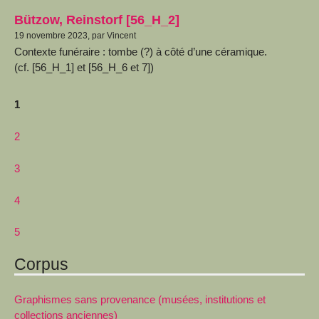
Bützow, Reinstorf [56_H_2]
19 novembre 2023, par Vincent
Contexte funéraire : tombe (?) à côté d’une céramique.
(cf. [56_H_1] et [56_H_6 et 7])
1
2
3
4
5
Corpus
Graphismes sans provenance (musées, institutions et
collections anciennes)