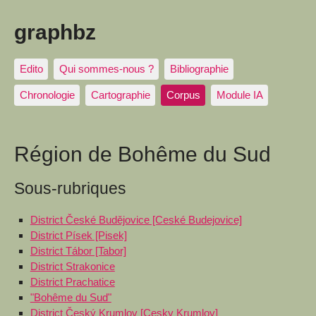
graphbz
Edito
Qui sommes-nous ?
Bibliographie
Chronologie
Cartographie
Corpus
Module IA
Région de Bohême du Sud
Sous-rubriques
District České Budějovice [Ceské Budejovice]
District Písek [Pisek]
District Tábor [Tabor]
District Strakonice
District Prachatice
"Bohême du Sud"
District Český Krumlov [Cesky Krumlov]